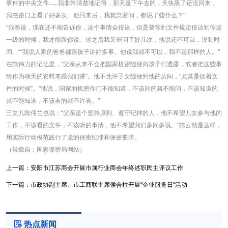
事件的中央文件……我非常清楚地记得，那天是下午去的，天快黑了还没回来，
我在路口上看了好多次。他回来后，我就急着问，都说了些什么？”
“我爸说，现在还不能告诉你，这个事情会传达，但是要等到文件规定传达到你这
一级的时候，我才能跟你说。这之后我又催问了好几次，他说还不可以，没到时
间。”“我说人家的爸爸都跟孩子讲好多事。他说我就不可以，我不是那样的人。”
在陈伟力的记忆里，“父亲从来不会把国家机密随便向孩子们透露，或者把这些事
情作为聊天的资料来跟我们讲”。他不允许子女随便到他的房间，“尤其是摆着文
件的时候”。“他说，国家的机密你们不能知道，不该问的就不能问，不该知道的
就不能知道，不该看的就不许看。”
三女儿陈伟兰也说：“父亲是个坚持原则、遵守纪律的人，他不希望儿女参与他的
工作，不该看的文件，不该听的事情，他不希望我们多问多说。”陈云就是这样，
用实际行动模范践行了党的保密纪律和保密要求。
（转载自：国家保密局网站）
上一篇：
安阳市江苏商会开展市属行业商会年终述职民主评议工作
下一篇：
市政协副主席、市工商联主席侯合柱开展“企业服务日”活动
热点新闻
