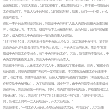
聂荣臻回忆：“两三天里面，我们紧张极了，夜以继日地战斗，终于把一切该做的
工作都做完了。等敌人动手的时候，我们都已转移，结果，他们一一扑空，什么
也没有捞着。”
但这一事件的危害却是深远的，特别是中央特科打入敌人内部的情报关系遭到破
坏，包括钱壮飞、李克农、胡底等地下党员被迫转移。危急时刻，如何开展秘密
工作，成为摆在党中央面前的一项急迫而重大的课题。
1931年6月10日，周恩来主持召开中央政治局会议，决定重建中央特科。鉴于陈
云自身条件,特别是处理突发事件的出色能力，中央决定由周恩来、陈云等“重新
组成中央特别工作委员会，领导中央特科的工作”。其后，随着形势不断恶化，中
央决定周恩来撤离上海，陈云为中央特科总负责人。
陈云接手特科后，从改变工作方式入手，果断采取了诸多措施。首先，“根据少而
精的原则，调整内部组织”“将已有一定程度暴露、不宜继续做秘密工作的主要干
部”，包括李强、陈赓等迅速转移。他还大刀阔斧地撤销了第四科（将通讯电台工
作移交给中央秘书处）。为了精简缩编、减少环节，由中央特别委员会主要成员
兼任科长，陈云兼任第一科科长。同时，在内部“强调单线联系，严格限制相互之
间的往来”。对此，陈云在1977年7月23日回顾工作时写道：“当时特科同志之
间，除相互之间有一二人的联系外，并无其他联系。”
陈云还要求，“一切工作人员的社会职业必须是真实的、有着落的”，尤其注重