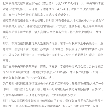
据中央党史文献研究室编写的《陈云传》记载,1931年4月的一天，中央特科李克
农急迫地找到陈云，告诉他一个紧急情报：4月24日，时任中央政治局候补委
员、参与领导中央特科的顾顺章，在武汉被捕叛变了。
顾顺章掌握着很多党内核心机密，特别是“只有极少数人才知道的中共中央机关和
中央领导人住址”，并且“熟悉党内的秘密工作方法”。他的叛变，给上海中共中央
领导机关带来极大威胁，敌人妄图“以突然袭击方式，将中共中央领导人一网打
尽”。
那天，李克农接到钱壮飞派人送来的情报后，苦于一时联系不上中央联络人，危
急时刻，便想到了在上海的江苏省委，迅速将这一情况告诉了当时的省委书记陈
云。陈云立刻上报党中央，并根据党中央的安排，全力协助周恩来处理这一紧急
事件。
他们召集中央特科的聂荣臻、陈赓、李克农、李强等举行紧急会议，分头行动起
来“销毁大量机密文件，将党的主要负责人迅速转移，并采取严密的保卫措施……
废止顾顺章所知道的一切秘密工作方法”。
为了及时将顾顺章叛变情况通告中央机关和江苏省委，陈云还“连夜派人找了一个
印刷厂，出四倍于当时的工钱，在两小时内将顾顺章的照片制版翻印一百多张”，
分发给各级组织，以便他们识别叛徒，Z大可能地减少损失。
到了4月27日国民党将顾顺章押解到南京的时候，我们党“在周恩来和陈云等周密
安排下……已经采取一切能够采取的应变措施”，敌人的计划Z终破产了。对此，