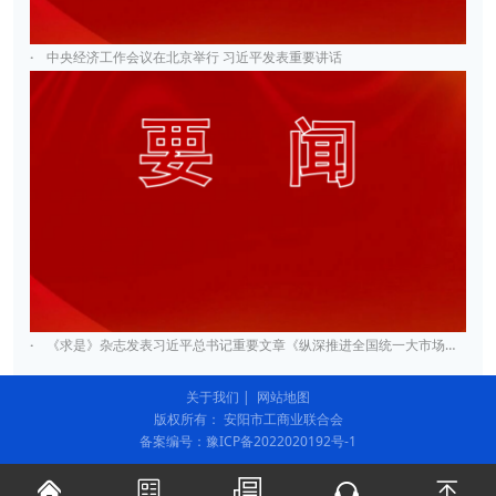
·
中央经济工作会议在北京举行 习近平发表重要讲话
·
《求是》杂志发表习近平总书记重要文章《纵深推进全国统一大市场建设》
关于我们
|
网站地图
版权所有： 安阳市工商业联合会
备案编号：豫ICP备2022020192号-1




