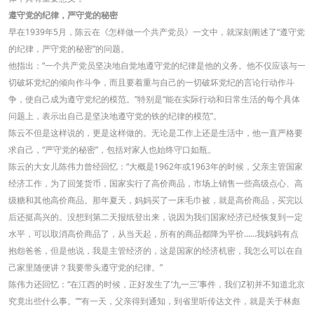
遵守党的纪律，严守党的秘密
早在1939年5月，陈云在《怎样做一个共产党员》一文中，就深刻阐述了“遵守党
的纪律，严守党的秘密”的问题。
他指出：“一个共产党员坚决地自觉地遵守党的纪律是他的义务。他不仅应该与一
切破坏党纪的倾向作斗争，而且要着重与自己的一切破坏党纪的言论行动作斗
争，使自己成为遵守党纪的模范。”特别是“能在实际行动和日常生活的每个具体
问题上，表示出自己是坚决地遵守党的铁的纪律的模范”。
陈云不但是这样说的，更是这样做的。无论是工作上还是生活中，他一直严格要
求自己，“严守党的秘密”，包括对家人也始终守口如瓶。
陈云的大女儿陈伟力曾经回忆：“大概是1962年或1963年的时候，父亲主管国家
经济工作，为了回笼货币，国家实行了高价商品，市场上销售一些高级点心、高
级糖和其他高价商品。那年夏天，妈妈买了一床毛巾被，就是高价商品，买完以
后还挺高兴的。没想到第二天报纸登出来，说因为我们国家经济已经恢复到一定
水平，可以取消高价商品了，从当天起，所有的商品都降为平价……我妈妈有点
抱怨爸爸，但是他说，我是主管经济的，这是国家的经济机密，我怎么可以在自
己家里随便讲？我要带头遵守党的纪律。”
陈伟力还回忆：“在江西的时候，正好发生了‘九一三’事件，我们Z初并不知道北京
究竟出些什么事。”“有一天，父亲得到通知，到省里听传达文件，就是关于林彪