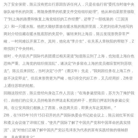
为了安全保密，陈云没有把出行原因告诉任何人，只是在临行前“委托当时做中央
纵队秘书长的刘英，将随身携带的机要文件交给组织处理”。他从林伯渠那里领取
了“到上海的路费和恢复上海党组织的工作经费”，还带了一部线装的《三国演
义》和一只暖水瓶。他把大额钞票放在暖水瓶的瓶胆里面，又把刘伯承为他写的
两封介绍信藏在暖水瓶底部的夹层中。辗转来到上海后，陈云发现形势异常严
峻，一时间难以开展工作。其间，他化名“李介生”，在关系人章秋阳的帮助下，Z
终找到了中央特科。
彼时，中共驻共产国际代表团通过相关渠道“知道陈云到了上海，也知道上海白色
恐怖严重、上海党的组织很混乱”，遂决定“许多留在上海的党员都应暂时到苏联
去”。陈云后来回忆，当时决定“小开”（潘汉年）先走，“我则因任务在上海工作，
故不决定即走”。但后来形势更为严峻，他只得交代好工作，又几经周折，Z终登
上通往苏联的轮船。
回顾这段经历，陈云曾经向身边工作人员说：“在海参崴登陆后，苏方为了掩护我
们，由他们的公安人员持枪装作押送走私犯的样子，把我们押送到海参崴公安
局。在公安局我们都换上了西装，休息两天后，即乘火车赴莫斯科。”
Z终，在1935年10月15日召开的共产国际执委会书记处会议上，陈云就红军长征
和遵义会议做了详细汇报，“使共产国际了解了中国共产党和中国革命的真实情
况”，这“对他们正确了解中国共产党以毛泽东为代表的富有实践经验的领袖群
体，具有重要意义”。