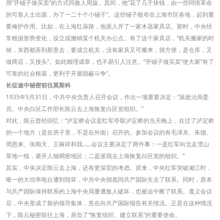
用“开铺子做买卖”的方式同敌人周旋。其间，他“花了几千块钱，由一些同情革命
的可靠人士出面，办了一二十个小铺子”。这些铺子散布在上海市区各地，起到重
要掩护作用。比如，在上海红庙路，他派人开了一家木器家具店。那时，中央经
常根据形势变化，设立或撤销某个机关办公点。有了这个家具店，“机关搬家的时
候，东西都弄到那里去，要成立机关，没有家具又可搬来，很方便，是仓库，又
做商店，又接头”。如此顺理成章，也不易引人注意。“开铺子做买卖”使大家“有了
可靠的社会根基，更利于开展隐蔽斗争”。
长征途中秘密前往莫斯科
1935年5月31日，中共中央负责人召开会议，作出一项重要决定：“派政治局委
员、中央白区工作部长陈云去上海恢复白区党组织。”
对此，陈云曾经回忆：“泸定桥会议是红军夺取泸定桥的当天晚上，在过了泸定桥
的一个地方（是在房子里，不是在外面）召开的。参加会议的有毛泽东、朱德、
周恩来、张闻天、王稼祥和我……会议主要决定了两件事：一是红军向北走雪山
草地一线，避开人烟稠密地区；二是派我去上海恢复白区党的组织。”
其实，中央决定陈云去上海，还有更深层的考虑。原来，中央红军突破湘江时，
唯一的大功率电台遭到毁坏，中共中央彻底同共产国际失去了联系。同时，原本
与共产国际保持联系的上海中央局屡遭敌人破坏，也被迫中断了联系。遵义会议
后，中央形成了新的领导集体，意在向共产国际报告有关情况。正是在这种情况
下，陈云秘密前往上海，肩负了“恢复组织、建立联系”的重要使命。