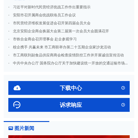
·
习近平对新时代民营经济统战工作作出重要指示
·
安阳市召开属商会统战联络员工作会议
·
市民营经济维权发展促进会召开第四届会员大会
·
北京安阳企业商会换届大会第二届第一次会员大会圆满召开
·
市铁合金商会召开理事会 赴企参观学习
·
校企携手 共赢未来 市工商联举办第二十五期企业家沙龙活动
·
市工商联到副食品供应商商会检查疫情防控工作并开展诚信宣传活动
·
中共中央办公厅 国务院办公厅关于加快建设统一开放的交通运输市场的意见

下载中心


诉求响应

图片新闻
