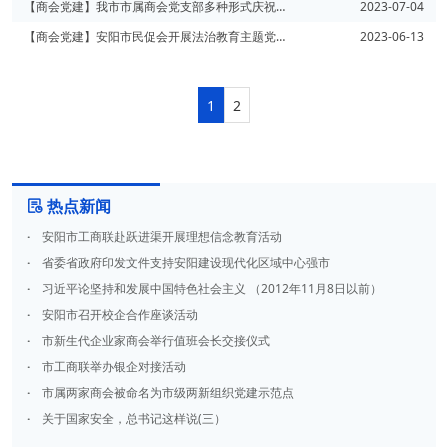
【商会党建】我市市属商会党支部多种形式庆祝党的生日
2023-07-04
【商会党建】安阳市民促会开展法治教育主题党日活动暨会长办公（扩大）会
2023-06-13
1
2
热点新闻

·
安阳市工商联赴跃进渠开展理想信念教育活动
·
省委省政府印发文件支持安阳建设现代化区域中心强市
·
习近平论坚持和发展中国特色社会主义 （2012年11月8日以前）
·
安阳市召开校企合作座谈活动
·
市新生代企业家商会举行值班会长交接仪式
·
市工商联举办银企对接活动
·
市属两家商会被命名为市级两新组织党建示范点
·
关于国家安全，总书记这样说(三）