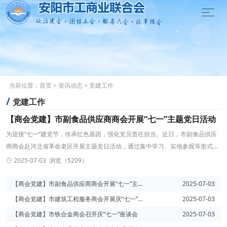

当前位置：
首页
>
资讯动态
>
党建工作
/
党建工作
【商会党建】市副食品供应商商会开展“七一”主题党日活动
为迎接“七一”建党节，传承红色基因，强化党员责任担当。近日，市副食品供应
商商会赴河北省革命老区开展主题党日活动，通过集中学习、实地参观等形式，
深化党性教育，凝聚奋进力量。活动中，商会会长、商会党支部书记陈献彬带领
2025-07-03 浏览（5209）

商会党员重温了入党誓词，并进行了集体学习。大家纷纷表示，要进一步明确责
任使命，强化职责担当，以更高标准要求自己，充分发挥党员先锋模范作用，为
【商会党建】市副食品供应商商会开展“七一”主题党日活动
2025-07-03
全市经济社会发展贡献力量。来源：市副食品供应商商
【商会党建】市建筑工程服务商会开展庆“七一”主题党日活动
2025-07-03
【商会党建】市铁合金商会召开庆“七一”座谈会
2025-07-03