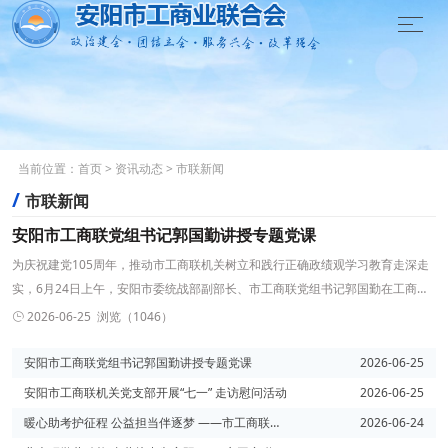

当前位置：
首页
>
资讯动态
>
市联新闻
/
市联新闻
安阳市工商联党组书记郭国勤讲授专题党课
为庆祝建党105周年，推动市工商联机关树立和践行正确政绩观学习教育走深走
实，6月24日上午，安阳市委统战部副部长、市工商联党组书记郭国勤在工商联
机关党支部讲授专题党课，围绕“树立正确政绩观，践行为企初心使命”这一主
2026-06-25 浏览（1046）

题，与机关全体党员干部进行深入交流。党课上，郭国勤结合当前工商联工作实
际，深刻阐述了树立和践行正确政绩观的重要意义，通过生动案例教育大家什么
安阳市工商联党组书记郭国勤讲授专题党课
2026-06-25
是正确的政绩观，同时要摒弃的错误政绩观。他强调
安阳市工商联机关党支部开展“七一” 走访慰问活动
2026-06-25
暖心助考护征程 公益担当伴逐梦 ——市工商联组织多家商企开展中高考爱心助考志愿服务
2026-06-24