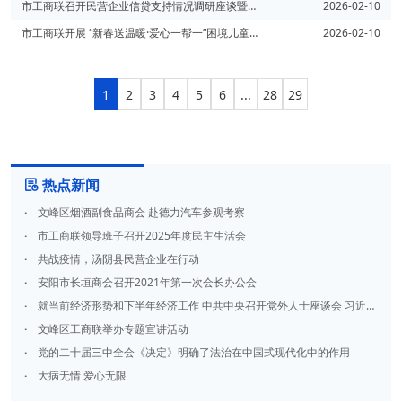
市工商联召开民营企业信贷支持情况调研座谈暨政策宣介会
2026-02-10
市工商联开展 “新春送温暖·爱心一帮一”困境儿童帮扶慰问
2026-02-10
1
2
3
4
5
6
...
28
29
热点新闻

·
文峰区烟酒副食品商会 赴德力汽车参观考察
·
市工商联领导班子召开2025年度民主生活会
·
共战疫情，汤阴县民营企业在行动
·
安阳市长垣商会召开2021年第一次会长办公会
·
就当前经济形势和下半年经济工作 中共中央召开党外人士座谈会 习近平主持并发表重要讲话
·
文峰区工商联举办专题宣讲活动
·
党的二十届三中全会《决定》明确了法治在中国式现代化中的作用
·
大病无情 爱心无限