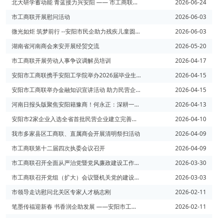
北大研学蓄动能 青蓝接力兴安阳 —— 市工商联举办安阳市年轻一代民营企业家北大高端培训班
2026-06-24
市工商联开展慰问活动
2026-06-03
微光如炬 筑梦前行 --安阳市民企助力残疾儿童圆梦微心愿
2026-06-03
湖南省河南商会来安开展经贸交流
2026-05-20
市工商联开展劳动人事争议调解员培训
2026-04-17
安阳市工商联携手安阳工学院举办2026届毕业生春季双选会
2026-04-15
安阳市工商联举办金融知识宣讲活动 助力民营企业高质量发展
2026-04-15
河南日报头版聚焦安阳籍豫商！何永正：深耕一行 跨界逆袭
2026-04-13
安阳市2家企业入选全省首批民营企业建立完善现代企业制度典型案例
2026-04-10
我市多家县区工商联、直属商会开展清明祭扫活动
2026-04-09
市工商联第十二届四次执委会议召开
2026-04-09
市工商联召开全面从严治党暨党风廉政建设工作会议
2026-03-30
市工商联召开党组（扩大）会议暨机关党的建设工作领导小组会议
2026-03-03
市领导走访慰问北关区专家人才杨志刚
2026-02-11
笔墨传福迎新春 书香润企助发展 ——安阳市工商联直属商会党委开展“书香迎春 翰墨同心”活动
2026-02-11