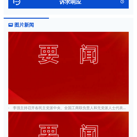

诉求响应

图片新闻

·
李强主持召开各民主党派中央、全国工商联负责人和无党派人士代表座谈会