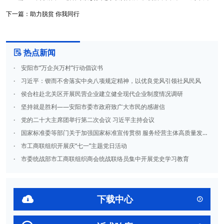
下一篇：
助力脱贫 你我同行
热点新闻

·
安阳市“万企兴万村”行动倡议书
·
习近平：锲而不舍落实中央八项规定精神，以优良党风引领社风民风
·
侯合柱赴北关区开展民营企业建立健全现代企业制度情况调研
·
坚持就是胜利——安阳市委市政府致广大市民的感谢信
·
党的二十大主席团举行第二次会议 习近平主持会议
·
国家标准委等部门关于加强国家标准宣传贯彻 服务经营主体高质量发展的指导意见
·
市工商联组织开展庆“七一”主题党日活动
·
市委统战部市工商联组织商会统战联络员集中开展党史学习教育

下载中心
