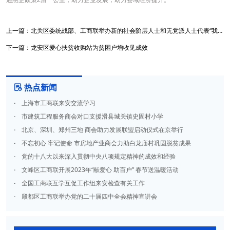
上一篇：
北关区委统战部、工商联举办新的社会阶层人士和无党派人士代表“我和我的祖国” 快闪活动
下一篇：
龙安区爱心扶贫收购站为贫困户增收见成效
热点新闻

·
上海市工商联来安交流学习
·
市建筑工程服务商会对口支援滑县城关镇史固村小学
·
北京、深圳、郑州三地 商会助力发展联盟启动仪式在京举行
·
不忘初心 牢记使命 市房地产业商会力助白龙庙村巩固脱贫成果
·
党的十八大以来深入贯彻中央八项规定精神的成效和经验
·
文峰区工商联开展2023年“献爱心 助百户” 春节送温暖活动
·
全国工商联互学互促工作组来安检查有关工作
·
殷都区工商联举办党的二十届四中全会精神宣讲会