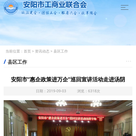

当前位置：
首页
>
资讯动态
>
县区工作
/

县区工作
安阳市“惠企政策进万企”巡回宣讲活动走进汤阴
日期：2019-09-03 浏览：6318次