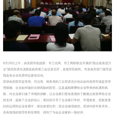
8
月
29
日上午，由安阳市统战部、市工信局、市工商联联合开展的“惠企政策进万
企”巡回宣讲在汤阴县政府第三会议室召开，县领导田新民、市县相关部门领导及
我县各企业负责同志参加活动。
宣讲由安阳市监管局、司法局、税务局的三位宣讲员分别从如何发挥市场监管管
理措施、企业如何做好法律风险的防范，以及减税降费给企业带来的机遇和风
险，向企业家们做了详细的讲解，让企业家们更加直观的了解惠企政策带给企业
的支持，提振了企业的信心，更好的引导了企业家们学好、学透政策，把政策更
好的运用到企业发展中，抓住政策红利，把企业做强做优。宣讲内容丰富详实，
具有很强的指导性和实用性，得到了与会企业家的一致好评。