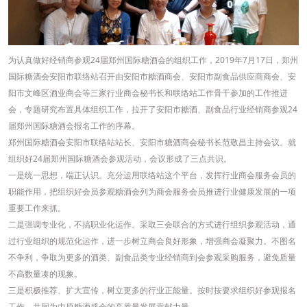
为认真做好经销商参观24届郑州国际糖酒会的组织工作，2019年7月17日，郑州
国际糖酒会安阳市联络站召开由安阳市糖酒商会、安阳市副食品供应商商会、安
阳市文峰区酒业商会等三家行业商会秘书长和联络站工作骨干参加的工作推进
会，专题研究布置具体组织工作，拉开了安阳市糖酒、副食品行业经销商参观24
届郑州国际糖酒会报名工作的序幕。
郑州国际糖酒会安阳市联络站站长、安阳市糖酒商会秘书长范敬昌主持会议。就
组织好24届郑州国际糖酒会参观活动，会议形成了三点共识。
一是统一思想，端正认识。充分运用联络站这个平台，发挥行业商会服务会员的
职能作用，把组织好会员参观糖酒会列为商会服务会员推进行业健康发展的一项
重要工作来抓。
二是强调专业化，不搞职业化运作。采取三会联合的方式进行组织参观活动，通
过行业组织的规范化运作，进一步树立商会良好形象，增强商会凝聚力。不图名
不争利，争取为更多的酒类、副食品类专业经销商到会参观采购服务，避免质量
不高数量凑的现象。
三是积极推荐、扩大宣传，树立更多的行业正能量。按时按要求组织好参观报名
工作，共同为中原糖酒盛会的高质量发展贡献力量。