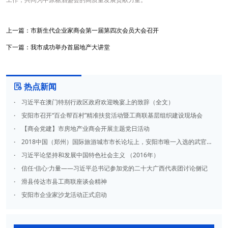
上一篇：
市新生代企业家商会第一届第四次会员大会召开
下一篇：
我市成功举办首届地产大讲堂
热点新闻

·
习近平在澳门特别行政区政府欢迎晚宴上的致辞（全文）
·
安阳市召开“百企帮百村”精准扶贫活动暨工商联基层组织建设现场会
·
【商会党建】市房地产业商会开展主题党日活动
·
2018中国（郑州）国际旅游城市市长论坛上，安阳市唯一入选的武官民俗文化旅游村项目成功签约
·
习近平论坚持和发展中国特色社会主义 （2016年）
·
信任·信心·力量——习近平总书记参加党的二十大广西代表团讨论侧记
·
滑县传达市县工商联座谈会精神
·
安阳市企业家沙龙活动正式启动