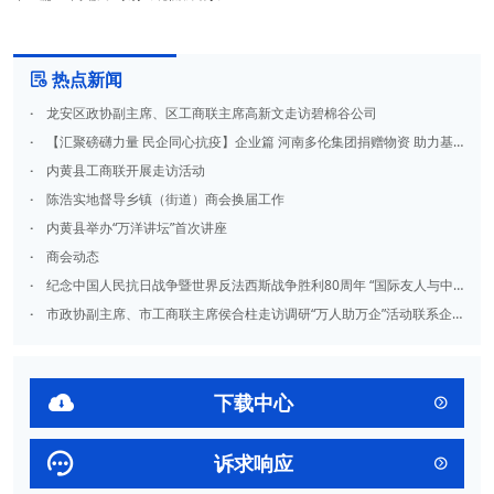
热点新闻

·
龙安区政协副主席、区工商联主席高新文走访碧棉谷公司
·
【汇聚磅礴力量 民企同心抗疫】企业篇 河南多伦集团捐赠物资 助力基层一线疫情防控
·
内黄县工商联开展走访活动
·
陈浩实地督导乡镇（街道）商会换届工作
·
内黄县举办“万洋讲坛”首次讲座
·
商会动态
·
纪念中国人民抗日战争暨世界反法西斯战争胜利80周年 “国际友人与中国抗战”专题展开展
·
市政协副主席、市工商联主席侯合柱走访调研“万人助万企”活动联系企业

下载中心


诉求响应
