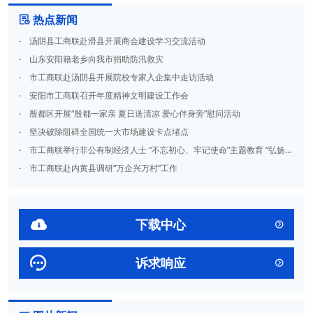
热点新闻

·
汤阴县工商联赴滑县开展商会建设学习交流活动
·
山东安阳籍老乡向我市捐助防汛救灾
·
市工商联赴汤阴县开展院校专家入企集中走访活动
·
安阳市工商联召开年度精神文明建设工作会
·
殷都区开展“殷都一家亲 夏日送清凉 爱心伴身旁”慰问活动
·
坚决破除阻碍全国统一大市场建设卡点堵点
·
市工商联举行非公有制经济人士 “不忘初心、牢记使命”主题教育 “弘扬革命传统 坚定理想信念”教育活动
·
市工商联赴内黄县调研“万企兴万村”工作

下载中心


诉求响应
