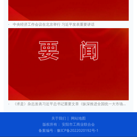
·
中央经济工作会议在北京举行 习近平发表重要讲话
·
《求是》杂志发表习近平总书记重要文章《纵深推进全国统一大市场建设》
关于我们
|
网站地图
版权所有： 安阳市工商业联合会
备案编号：豫ICP备2022020192号-1