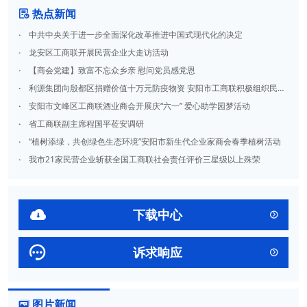
热点新闻

·
中共中央关于进一步全面深化改革推进中国式现代化的决定
·
龙安区工商联开展民营企业大走访活动
·
【商会党建】致富不忘众乡亲 慰问党员感党恩
·
利源集团向殷都区捐赠价值十万元防疫物资 安阳市工商联积极组织民营企业参与抗疫活动
·
安阳市文峰区工商联酒业商会开展庆“六一” 爱心助学园梦活动
·
省工商联副主席程国平莅安调研
·
“植树添绿，共创绿色生态环境”安阳市新生代企业家商会春季植树活动
·
我市21家民营企业斩获全国工商联社会责任评价三星级以上殊荣

下载中心


诉求响应

图片新闻
