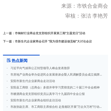
来源：市铁合金商会
审核：张洁
李艳芳
上一篇：
市钢材行业商会党支部组织开展第三期“主题党日”活动
下一篇：
市新生代企业家商会召开 “我为强市建设做贡献”大讨论会议
热点新闻

·
习近平向气候和公正转型领导人峰会发表致辞
·
市房地产业商会举办促进民企发展座谈会暨人民调解委员会成立揭牌仪式
·
安阳市新生代企业家商会走访活动
·
安阳县工商联（总商会）多措并举学习贯彻党的二十届三中全会精神
·
市糖酒商会党支部组织党员认真学习十九届四中全会公报
·
安阳市新生代企业家商会组织走访活动
·
市政协副主席、市工商联主席侯合柱 赴殷都区开展“万企兴万村”行动专题调研