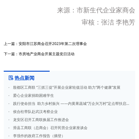
来源：市新生代企业家商会
审核：张洁
李艳芳
上一篇：
安阳市江苏商会召开2023年第二次理事会
下一篇：
市房地产业商会开展主题党日活动
热点新闻

·
殷都区工商联 “三抓三促”开展企业家轮值活动 助力“两个健康”发展
·
爱心企业家捐助困难学生
·
践行使命担当 助力乡村振兴 ——内黄果蔬城“万企兴万村”定点帮扶启动仪式在中召乡陈砦村举行
·
侯合柱带队赴武汉考察企业
·
龙安区召开工商联换届工作推进会
·
滑县工商联（总商会）召开民营企业家座谈会
·
李强作的政府工作报告（摘登）